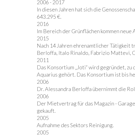
2006 - 2017
In diesen Jahren hat sich die Genossensch
643.295 €.
2016
Im Bereich der Grünflächen kommen neue Au
2015
Nach 14 Jahren ehrenamtlicher Tätigkeit t
Berloffa, Italo Rinaldo, Fabrizio Mattevi,
2011
Das Konsortium „Joti“ wird gegründet, zu
Aquarius gehört. Das Konsortium ist bis h
2006
Dr. Alessandra Berloffa übernimmt die Roll
2006
Der Mietvertrag für das Magazin - Garage 
gekauft.
2005
Aufnahme des Sektors Reinigung.
2005