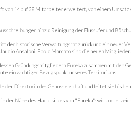
aft von 14 auf 38 Mitarbeiter erweitert, von einem Umsatz
sschreibungen hinzu: Reinigung der Flussufer und Böschun
ritt der historische Verwaltungsrat zurück und ein neuer V
 Claudio Ansaloni, Paolo Marcato sind die neuen Mitglieder.
 dessen Gründungsmitgliedern Eureka zusammen mit den Ge
eute ein wichtiger Bezugspunkt unseres Territoriums.
e der Direktorin der Genossenschaft und leitet sie bis heu
in der Nähe des Hauptsitzes von "Eureka"- wird unterzeich