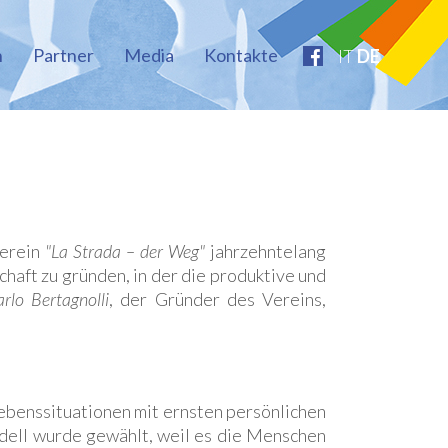
h
Partner
Media
Kontakte
IT
DE
Verein
"La Strada – der Weg"
jahrzehntelang
aft zu gründen, in der die produktive und
rlo Bertagnolli
, der Gründer des Vereins,
ebenssituationen mit ernsten persönlichen
ell wurde gewählt, weil es die Menschen