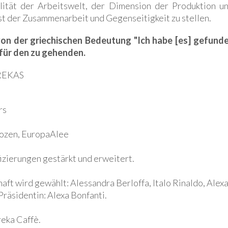
lität der Arbeitswelt, der Dimension der Produktion u
st der Zusammenarbeit und Gegenseitigkeit zu stellen.
von der griechischen Bedeutung "Ich habe [es] gefunde
für den zu gehenden.
REKAS
rs
Bozen, EuropaAlee
fizierungen gestärkt und erweitert.
t wird gewählt: Alessandra Berloffa, Italo Rinaldo, Alexa 
Präsidentin: Alexa Bonfanti.
reka Caffè.