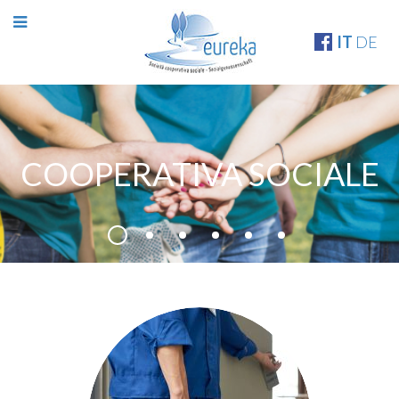
IT
DE
COOPERATIVA SOCIALE
COOPERATIVA SOCIALE
PULIZIE E SANIFICAZIONI
LAVANDERIA E NOLEGGIO 
GIARDINAGGIO E SERVI
DISINFESTAZIONI
AREA SOCIAL